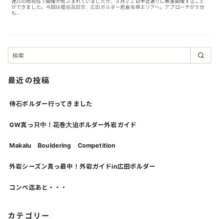
連日の雨模様で開催が危ぶまれていましたが、８月２１日予定通りに無事開催すること
ができました。今回は陸前高田市、広田ボルダー岩倉海岸エリアへ。アプローチが５分
も…
最近の投稿
侍石ボルダー行ってきました
GW真っ只中！花巻大迫ボルダー外岩ガイド
Makalu Bouldering Competition
外岩シーズン真っ最中！外岩ガイドin広田ボルダー
コンペ迄あと・・・
カテゴリー