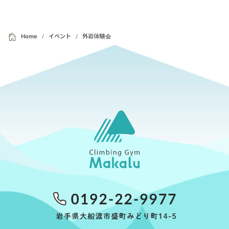
Home
イベント
外岩体験会