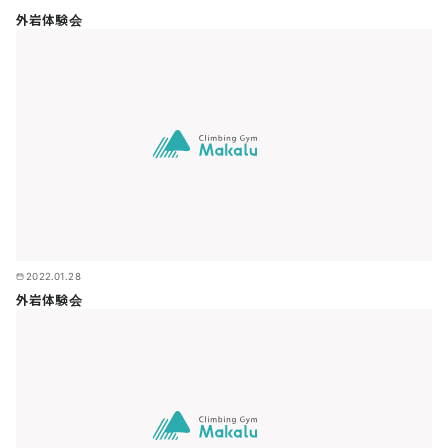
外岩体験会
2022.01.28
外岩体験会