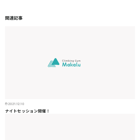
関連記事
2021.12.10
ナイトセッション開催！