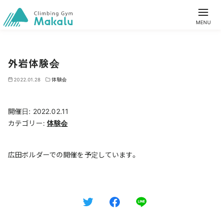
外岩体験会
2022.01.28
体験会
開催日: 2022.02.11
カテゴリー:
体験会
広田ボルダーでの開催を予定しています。