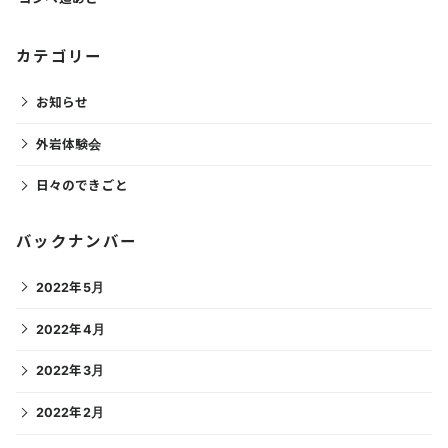
カテゴリー
お知らせ
外岩体験会
日々のできごと
バックナンバー
2022年5月
2022年4月
2022年3月
2022年2月