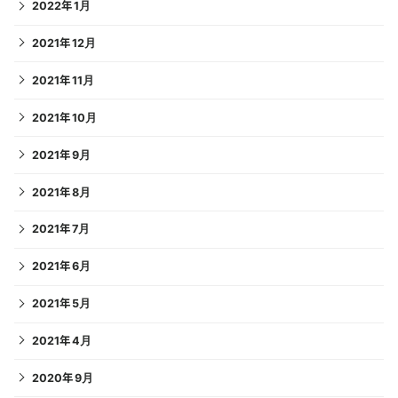
2022年1月
2021年12月
2021年11月
2021年10月
2021年9月
2021年8月
2021年7月
2021年6月
2021年5月
2021年4月
2020年9月