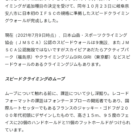
イミングが追加種目の決定を受けて、同年１０月２３日に岐阜県
安八市に日本初のＩＦＳＣの規格に準拠したスピードクライミン
グウォールが完成しました。
現在（2021年7月9日時点）、日本山岳・スポーツクライミング
協会（ＪＭＳＣＡ）公認のスピードウォールは９施設、またＪＭ
ＳＣＡ公認施設ではないですがスカイピアあだたらアクティブパ
ーク（福島県）やクライミングジムGIRI.GIRI（東京都）などスピ
ードウォールのあるクライミングジムもあります。
スピードクライミングのムーブ
ムーブについて触れる前に、課題について少し深掘り。レコード
フォーマットの課題はフォンテーヌブローの開拓者でもあり、国
際ルートセッターでもあるフランスのジャッキー・ゴドフが２０
００年代初頭にデザインしたもので、高さ１５ｍ、９５度のフェ
イスに20個のハンドホールドと11個のフットホールドがつけられ
ています。